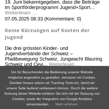
19. Juni bekanntgegeben, dass die Beiträge
im Sportförderprogramm Jugend+Sport...
Weiterlesen …
07.05.2025 08:33
(Kommentare: 0)
Keine Kürzungen auf Kosten der
Jugend
Die drei grössten Kinder- und
Jugendverbände der Schweiz –
Pfadibewegung Schweiz, Jungwacht Blauring
Schweiz und Cevi...
Weiterlesen …
19.03.2025 07:30
(Kommentare: 0)
Um für Besuchenden die Bedienung unserer Website
möglichst angenehm zu gestalten, benutzen wir Cookies.
Psychische Gesundheit im Cevi –
Darüber hinaus setzen wir Tracking-Tools ein, damit wir
Grundlage für vieles
unsere Seite laufend verbessern können. Durch die weitere
Nutzung dieser Website erklären Sie sich mit der Nutzung von
Cookies, sowie der Integration von Google Analytics
Der Cevi setzt sich auf hohem
einverstanden.
Mehr erfahren
Qualitätsniveau für die Förderung der