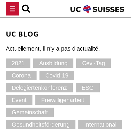
Aller
au
contenu
UC BLOG
Actuellement, il n'y a pas d'actualité.
2021
Ausbildung
Cevi-Tag
Corona
Covid-19
Delegiertenkonferenz
ESG
Event
Freiwilligenarbeit
Gemeinschaft
Gesundheitsförderung
International