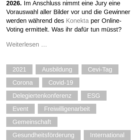
2026.
Im Anschluss nimmt eine Jury eine
Vorauswahl aller Bilder vor und die Gewinner
werden während des
Konekta
per Online-
Voting ermittelt. Was ihr dafür tun müsst?
Foto-
Weiterlesen …
Wettbewerb
#wirsindcevi
2021
Ausbildung
Cevi-Tag
Corona
Covid-19
Delegiertenkonferenz
ESG
Event
Freiwilligenarbeit
Gemeinschaft
Gesundheitsförderung
International