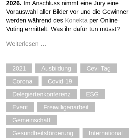
2026.
Im Anschluss nimmt eine Jury eine
Vorauswahl aller Bilder vor und die Gewinner
werden während des
Konekta
per Online-
Voting ermittelt. Was ihr dafür tun müsst?
Foto-
Weiterlesen …
Wettbewerb
#wirsindcevi
2021
Ausbildung
Cevi-Tag
Corona
Covid-19
Delegiertenkonferenz
ESG
Event
Freiwilligenarbeit
Gemeinschaft
Gesundheitsförderung
International