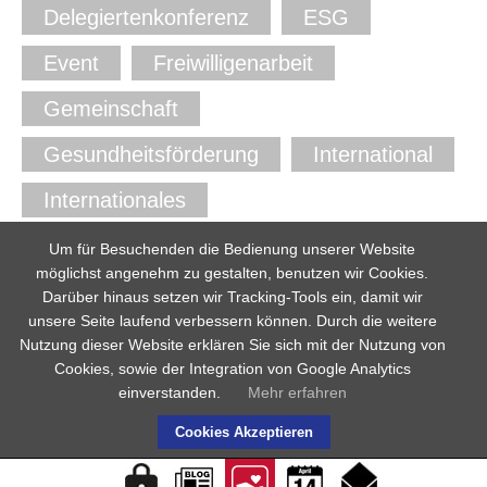
Delegiertenkonferenz
ESG
Event
Freiwilligenarbeit
Gemeinschaft
Gesundheitsförderung
International
Internationales
Internationale Verbände
J+S
Um für Besuchenden die Bedienung unserer Website
möglichst angenehm zu gestalten, benutzen wir Cookies.
Jugend und Sport
Kinder
NAK
Darüber hinaus setzen wir Tracking-Tools ein, damit wir
unsere Seite laufend verbessern können. Durch die weitere
Prävention
SAJV
Nutzung dieser Website erklären Sie sich mit der Nutzung von
Cookies, sowie der Integration von Google Analytics
Schnuppertag
Vorstand
einverstanden.
Mehr erfahren
YMCA
YWCA
Cookies Akzeptieren