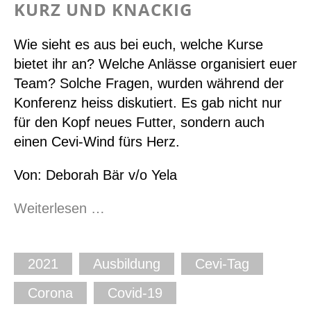
KURZ UND KNACKIG
-
Rückblick
Wie sieht es aus bei euch, welche Kurse
zur
bietet ihr an? Welche Anlässe organisiert euer
NAK
Team? Solche Fragen, wurden während der
Konferenz heiss diskutiert. Es gab nicht nur
für den Kopf neues Futter, sondern auch
einen Cevi-Wind fürs Herz.
Von: Deborah Bär v/o Yela
Kurz
Weiterlesen …
und
knackig
2021
Ausbildung
Cevi-Tag
Corona
Covid-19