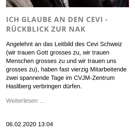
ICH GLAUBE AN DEN CEVI -
RÜCKBLICK ZUR NAK
Angelehnt an das Leitbild des Cevi Schweiz
(wir trauen Gott grosses zu, wir trauen
Menschen grosses zu und wir trauen uns
grosses zu), haben fast vierzig Mitarbeitende
zwei spannende Tage im CVJM-Zentrum
Hasliberg verbringen dürfen.
Ich
Weiterlesen …
glaube
an
06.02.2020 13:04
den
Cevi