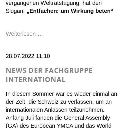
Europa
vergangenen Weltratstagung, hat den
Slogan:
„Entfachen: um Wirkung beten“
YMCA-
Weiterlesen …
YWCA-
Gebetswoche
28.07.2022 11:10
2022
NEWS DER FACHGRUPPE
INTERNATIONAL
In diesem Sommer war es wieder einmal an
der Zeit, die Schweiz zu verlassen, um an
internationalen Anlässen teilzunehmen.
Anfang Juli fanden die General Assembly
(GA) des European YMCA und das World