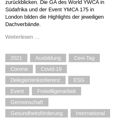
zurückblicken. Die GA des World YWCA in
Südafrika und der Event YMCA 175 in
London bilden die Highlights der jeweiligen
Dachverbände.
Jahresrückblick
Weiterlesen …
Fachgruppe
International
2021
Ausbildung
Cevi-Tag
Corona
Covid-19
Delegiertenkonferenz
ESG
Event
Freiwilligenarbeit
Gemeinschaft
Gesundheitsförderung
International