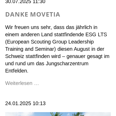
30.07.2025 11:30
to
the
DANKE MOVETIA
young
people
Wir freuen uns sehr, dass das jährlich in
einem anderen Land stattfindende ESG LTS
(European Scouting Group Leadership
Training and Seminar) diesen August in der
Schweiz stattfinden wird – genauer gesagt im
und rund um das Jungscharzentrum
Entfelden.
Danke
Weiterlesen …
Movetia
24.01.2025 10:13