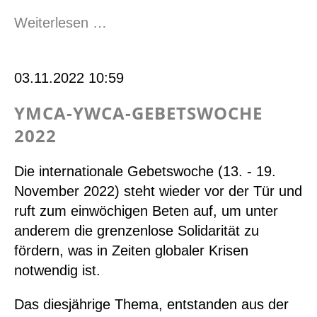
Gesucht:
Weiterlesen …
Schweizer
Delegation
03.11.2022 10:59
für
die
YMCA-YWCA-GEBETSWOCHE
Generalversammlung
2022
2023
des
Die internationale Gebetswoche (13. - 19.
YMCA
November 2022) steht wieder vor der Tür und
Europa
ruft zum einwöchigen Beten auf, um unter
und
anderem die grenzenlose Solidarität zu
Jubiläumsfeier
fördern, was in Zeiten globaler Krisen
50
notwendig ist.
Jahre
YMCA
Das diesjährige Thema, entstanden aus der