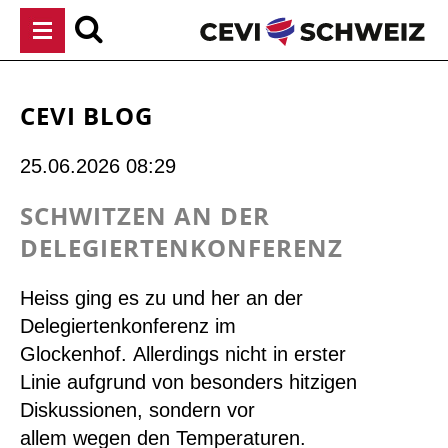
Navigation
überspringen
CEVI BLOG
25.06.2026 08:29
SCHWITZEN AN DER
DELEGIERTENKONFERENZ
Heiss ging es zu und her an der
Delegiertenkonferenz im
Glockenhof.
Allerdings
n
icht
in erster
Lini
e
aufgrund
von besonders hitzigen
Diskussionen
, sondern
vor
allem
wegen
d
en
Temperatur
en
.