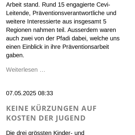
Arbeit stand. Rund 15 engagierte Cevi-
Leitende, Präventionsverantwortliche und
weitere Interessierte aus insgesamt 5
Regionen nahmen teil. Ausserdem waren
auch zwei von der Pfadi dabei, welche uns
einen Einblick in ihre Präventionsarbeit
gaben.
Rückblick
Weiterlesen …
auf
den
07.05.2025 08:33
Präventionstag
vom
KEINE KÜRZUNGEN AUF
18.
KOSTEN DER JUGEND
Mai
2025
Die drei grössten Kinder- und