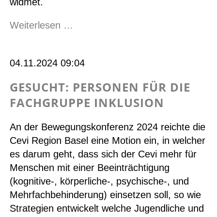
widmet.
Personen
Weiterlesen …
gesucht
für
04.11.2024 09:04
die
Projektgruppe
GESUCHT: PERSONEN FÜR DIE
Gender
FACHGRUPPE INKLUSION
&
LGBTQ+
An der Bewegungskonferenz 2024 reichte die
Cevi Region Basel eine Motion ein, in welcher
es darum geht, dass sich der Cevi mehr für
Menschen mit einer Beeinträchtigung
(kognitive-, körperliche-, psychische-, und
Mehrfachbehinderung) einsetzen soll, so wie
Strategien entwickelt welche Jugendliche und