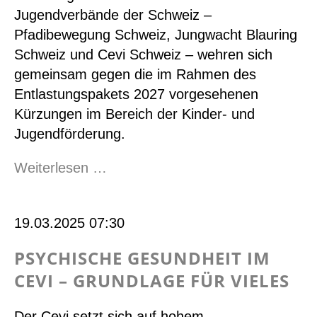
Jugendverbände der Schweiz –
Pfadibewegung Schweiz, Jungwacht Blauring
Schweiz und Cevi Schweiz – wehren sich
gemeinsam gegen die im Rahmen des
Entlastungspakets 2027 vorgesehenen
Kürzungen im Bereich der Kinder- und
Jugendförderung.
Keine
Weiterlesen …
Kürzungen
auf
19.03.2025 07:30
Kosten
der
PSYCHISCHE GESUNDHEIT IM
Jugend
CEVI – GRUNDLAGE FÜR VIELES
Der Cevi setzt sich auf hohem