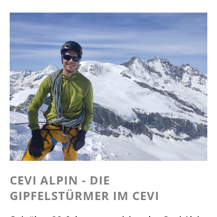
Veränderung
–
Die
Schweizer
Change
Agents
in
Kenia
CEVI ALPIN - DIE
GIPFELSTÜRMER IM CEVI