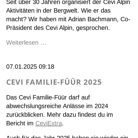
Seit über 30 Jahren organisiert der Cevi Alpin
Aktivitäten in der Bergwelt. Wie er das
macht? Wir haben mit Adrian Bachmann, Co-
Präsident des Cevi Alpin, gesprochen.
Cevi
Weiterlesen …
Alpin
-
07.01.2025 09:18
die
Gipfelstürmer
CEVI FAMILIE-FÜÜR 2025
im
Cevi
Das Cevi Familie-Füür darf auf
abwechslungsreiche Anlässe im 2024
zurückblicken. Mehr dazu findest du im
Bericht im
CeviExtra
.
Auch für das Jahr 2025 haben sie wieder ein