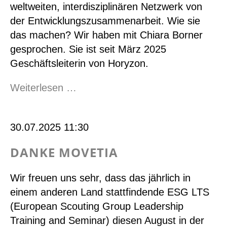
weltweiten, interdisziplinären Netzwerk von
der Entwicklungszusammenarbeit. Wie sie
das machen? Wir haben mit Chiara Borner
gesprochen. Sie ist seit März 2025
Geschäftsleiterin von Horyzon.
Horyzon
Weiterlesen …
–
Power
30.07.2025 11:30
to
the
DANKE MOVETIA
young
people
Wir freuen uns sehr, dass das jährlich in
einem anderen Land stattfindende ESG LTS
(European Scouting Group Leadership
Training and Seminar) diesen August in der