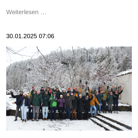
Psychische
Weiterlesen …
Gesundheit
im
30.01.2025 07:06
Cevi
–
Grundlage
für
vieles